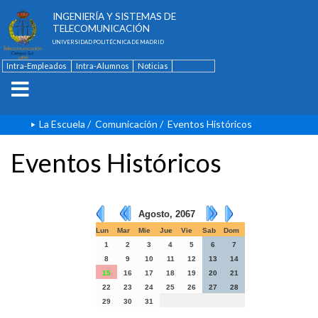
ESCUELA TÉCNICA SUPERIOR DE
INGENIERÍA Y SISTEMAS DE
TELECOMUNICACIÓN
UNIVERSIDAD POLITÉCNICA DE MADRID
Intra-Empleados
Intra-Alumnos
Noticias
Contacto
English
La Escuela
/
Comunicación
/
Eventos Históricos
Eventos Históricos
Agosto, 2067
Lun
Mar
Mie
Jue
Vie
Sab
Dom
1
2
3
4
5
6
7
8
9
10
11
12
13
14
15
16
17
18
19
20
21
22
23
24
25
26
27
28
29
30
31