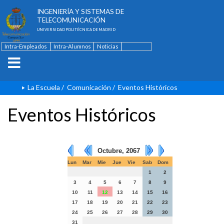
ESCUELA TÉCNICA SUPERIOR DE
INGENIERÍA Y SISTEMAS DE
TELECOMUNICACIÓN
UNIVERSIDAD POLITÉCNICA DE MADRID
Intra-Empleados
Intra-Alumnos
Noticias
Contacto
English
La Escuela
/
Comunicación
/
Eventos Históricos
Eventos Históricos
Octubre, 2067
Lun
Mar
Mie
Jue
Vie
Sab
Dom
1
2
3
4
5
6
7
8
9
10
11
12
13
14
15
16
17
18
19
20
21
22
23
24
25
26
27
28
29
30
31