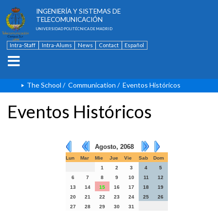
ESCUELA TÉCNICA SUPERIOR DE
INGENIERÍA Y SISTEMAS DE
TELECOMUNICACIÓN
UNIVERSIDAD POLITÉCNICA DE MADRID
Intra-Staff
Intra-Alums
News
Contact
Español
The School
/
Communication
/
Eventos Históricos
Eventos Históricos
Agosto, 2068
Lun
Mar
Mie
Jue
Vie
Sab
Dom
1
2
3
4
5
6
7
8
9
10
11
12
13
14
15
16
17
18
19
20
21
22
23
24
25
26
27
28
29
30
31