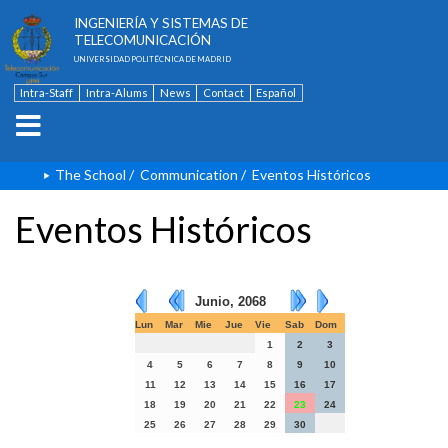
ESCUELA TÉCNICA SUPERIOR DE
INGENIERÍA Y SISTEMAS DE
TELECOMUNICACIÓN
UNIVERSIDAD POLITÉCNICA DE MADRID
Intra-Staff
Intra-Alums
News
Contact
Español
The School
/
Communication
/
Eventos Históricos
Eventos Históricos
Junio, 2068
Lun
Mar
Mie
Jue
Vie
Sab
Dom
1
2
3
4
5
6
7
8
9
10
11
12
13
14
15
16
17
18
19
20
21
22
23
24
25
26
27
28
29
30