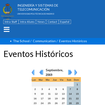
ESCUELA TÉCNICA SUPERIOR DE
INGENIERÍA Y SISTEMAS DE
TELECOMUNICACIÓN
UNIVERSIDAD POLITÉCNICA DE MADRID
Intra-Staff
Intra-Alums
News
Contact
Español
The School
/
Communication
/
Eventos Históricos
Eventos Históricos
Septiembre,
2069
Lun
Mar
Mie
Jue
Vie
Sab
Dom
1
2
3
4
5
6
7
8
9
10
11
12
13
14
15
16
17
18
19
20
21
22
23
24
25
26
27
28
29