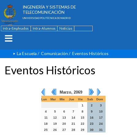
ESCUELA TÉCNICA SUPERIOR DE
INGENIERÍA Y SISTEMAS DE
TELECOMUNICACIÓN
UNIVERSIDAD POLITÉCNICA DE MADRID
Intra-Empleados
Intra-Alumnos
Noticias
Contacto
English
La Escuela
/
Comunicación
/
Eventos Históricos
Eventos Históricos
Marzo, 2069
Lun
Mar
Mie
Jue
Vie
Sab
Dom
1
2
3
4
5
6
7
8
9
10
11
12
13
14
15
16
17
18
19
20
21
22
23
24
25
26
27
28
29
30
31