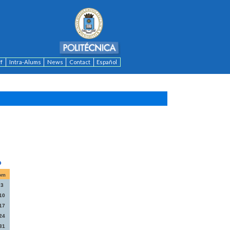
ff
Intra-Alums
News
Contact
Español
om
3
10
17
24
31