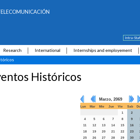
E TELECOMUNICACIÓN
Intra-Sta
Research
International
Internships and employement
tóricos
entos Históricos
Marzo, 2069
Lun
Mar
Mie
Jue
Vie
Sab
D
1
2
4
5
6
7
8
9
11
12
13
14
15
16
18
19
20
21
22
23
25
26
27
28
29
30