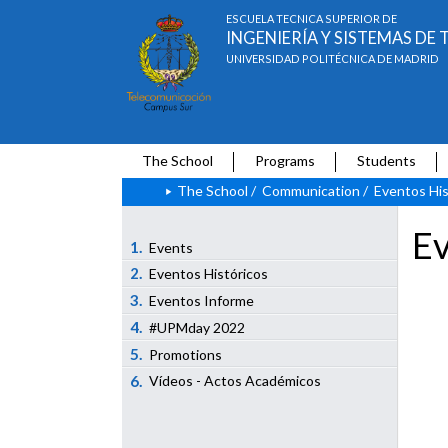
ESCUELA TÉCNICA SUPERIOR DE
INGENIERÍA Y SISTEMAS D
UNIVERSIDAD POLITÉCNICA DE MADRID
The School
Programs
Students
The School
/
Communication
/
Eventos His
Ev
1.
Events
2.
Eventos Históricos
3.
Eventos Informe
4.
#UPMday 2022
5.
Promotions
6.
Vídeos - Actos Académicos