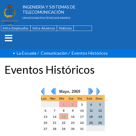
ESCUELA TÉCNICA SUPERIOR DE
INGENIERÍA Y SISTEMAS DE
TELECOMUNICACIÓN
UNIVERSIDAD POLITÉCNICA DE MADRID
Intra-Empleados
Intra-Alumnos
Noticias
Contacto
English
La Escuela
/
Comunicación
/
Eventos Históricos
Eventos Históricos
Mayo, 2069
Lun
Mar
Mie
Jue
Vie
Sab
Dom
1
2
3
4
5
6
7
8
9
10
11
12
13
14
15
16
17
18
19
20
21
22
23
24
25
26
27
28
29
30
31