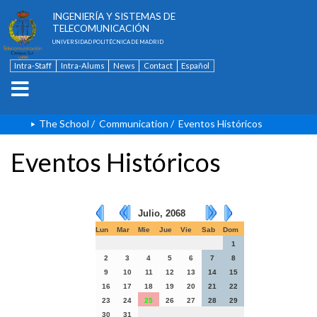
ESCUELA TÉCNICA SUPERIOR DE
INGENIERÍA Y SISTEMAS DE
TELECOMUNICACIÓN
UNIVERSIDAD POLITÉCNICA DE MADRID
Intra-Staff
Intra-Alums
News
Contact
Español
The School
/
Communication
/
Eventos Históricos
Eventos Históricos
Julio, 2068
Lun
Mar
Mie
Jue
Vie
Sab
Dom
1
2
3
4
5
6
7
8
9
10
11
12
13
14
15
16
17
18
19
20
21
22
23
24
25
26
27
28
29
30
31