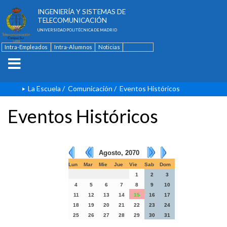
ESCUELA TÉCNICA SUPERIOR DE
INGENIERÍA Y SISTEMAS DE
TELECOMUNICACIÓN
UNIVERSIDAD POLITÉCNICA DE MADRID
Intra-Empleados
Intra-Alumnos
Noticias
Contacto
English
La Escuela
/
Comunicación
/
Eventos Históricos
Eventos Históricos
Agosto, 2070
Lun
Mar
Mie
Jue
Vie
Sab
Dom
1
2
3
4
5
6
7
8
9
10
11
12
13
14
15
16
17
18
19
20
21
22
23
24
25
26
27
28
29
30
31