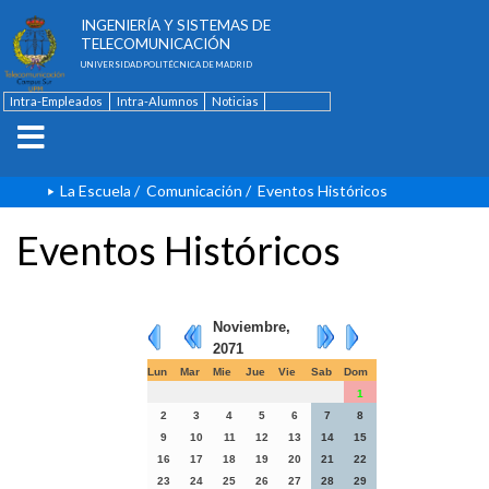
ESCUELA TÉCNICA SUPERIOR DE
INGENIERÍA Y SISTEMAS DE
TELECOMUNICACIÓN
UNIVERSIDAD POLITÉCNICA DE MADRID
Intra-Empleados
Intra-Alumnos
Noticias
Contacto
English
La Escuela
/
Comunicación
/
Eventos Históricos
Eventos Históricos
Noviembre,
2071
Lun
Mar
Mie
Jue
Vie
Sab
Dom
1
2
3
4
5
6
7
8
9
10
11
12
13
14
15
16
17
18
19
20
21
22
23
24
25
26
27
28
29