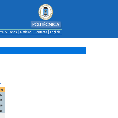
ntra-Alumnos
Noticias
Contacto
English
om
5
12
19
26