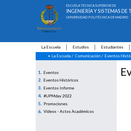
ESCUELA TÉCNICA SUPERIOR DE
INGENIERÍA Y SISTEMAS D
UNIVERSIDAD POLITÉCNICA DE MADRID
La Escuela
Estudios
Estudiantes
La Escuela
/
Comunicación
/
Eventos Histó
Ev
1.
Eventos
2.
Eventos Históricos
3.
Eventos Informe
4.
#UPMday 2022
5.
Promociones
6.
Vídeos - Actos Académicos