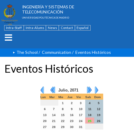
ESCUELA TÉCNICA SUPERIOR DE
INGENIERÍA Y SISTEMAS DE
TELECOMUNICACIÓN
UNIVERSIDAD POLITÉCNICA DE MADRID
Intra-Staff
Intra-Alums
News
Contact
Español
The School
/
Communication
/
Eventos Históricos
Eventos Históricos
Julio, 2071
Lun
Mar
Mie
Jue
Vie
Sab
Dom
1
2
3
4
5
6
7
8
9
10
11
12
13
14
15
16
17
18
19
20
21
22
23
24
25
26
27
28
29
30
31