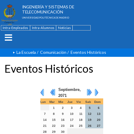
ESCUELA TÉCNICA SUPERIOR DE
INGENIERÍA Y SISTEMAS DE
TELECOMUNICACIÓN
UNIVERSIDAD POLITÉCNICA DE MADRID
Intra-Empleados
Intra-Alumnos
Noticias
Contacto
English
La Escuela
/
Comunicación
/
Eventos Históricos
Eventos Históricos
Septiembre,
2071
Lun
Mar
Mie
Jue
Vie
Sab
Dom
1
2
3
4
5
6
7
8
9
10
11
12
13
14
15
16
17
18
19
20
21
22
23
24
25
26
27
28
29
30