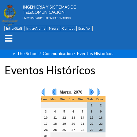
ESCUELA TÉCNICA SUPERIOR DE
INGENIERÍA Y SISTEMAS DE
TELECOMUNICACIÓN
UNIVERSIDAD POLITÉCNICA DE MADRID
Intra-Staff
Intra-Alums
News
Contact
Español
The School
/
Communication
/
Eventos Históricos
Eventos Históricos
Marzo, 2070
Lun
Mar
Mie
Jue
Vie
Sab
Dom
1
2
3
4
5
6
7
8
9
10
11
12
13
14
15
16
17
18
19
20
21
22
23
24
25
26
27
28
29
30
31