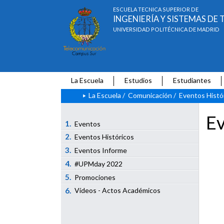
ESCUELA TÉCNICA SUPERIOR DE
INGENIERÍA Y SISTEMAS D
UNIVERSIDAD POLITÉCNICA DE MADRID
La Escuela
Estudios
Estudiantes
La Escuela
/
Comunicación
/
Eventos Histó
Ev
1.
Eventos
2.
Eventos Históricos
3.
Eventos Informe
4.
#UPMday 2022
5.
Promociones
6.
Vídeos - Actos Académicos