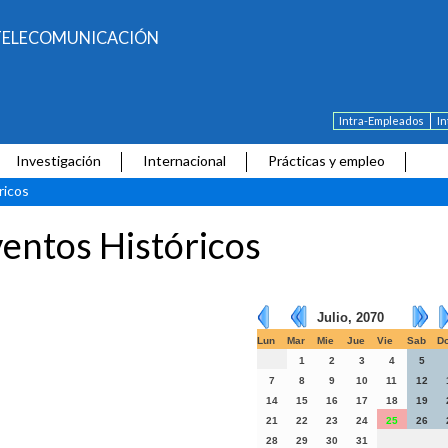
E TELECOMUNICACIÓN
Intra-Empleados
I
Investigación
Internacional
Prácticas y empleo
ricos
entos Históricos
Julio, 2070
Lun
Mar
Mie
Jue
Vie
Sab
D
1
2
3
4
5
7
8
9
10
11
12
14
15
16
17
18
19
21
22
23
24
25
26
28
29
30
31