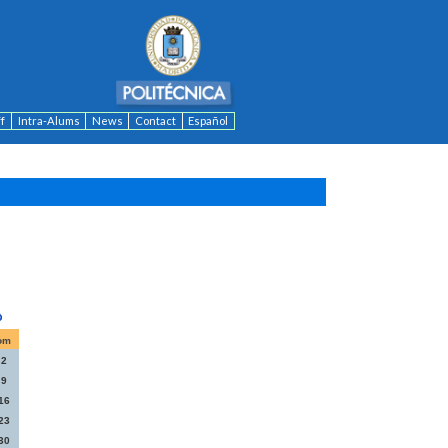
ff
Intra-Alums
News
Contact
Español
om
2
9
16
23
30