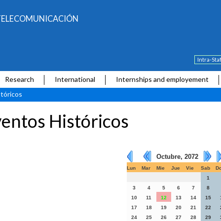
E TELECOMUNICACIÓN
Intra-Sta
Research
International
Internships and employement
tóricos
entos Históricos
Octubre, 2072
Lun
Mar
Mie
Jue
Vie
Sab
D
1
3
4
5
6
7
8
10
11
12
13
14
15
17
18
19
20
21
22
24
25
26
27
28
29