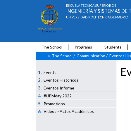
ESCUELA TÉCNICA SUPERIOR DE
INGENIERÍA Y SISTEMAS D
UNIVERSIDAD POLITÉCNICA DE MADRID
The School
Programs
Students
The School
/
Communication
/
Eventos His
Ev
1.
Events
2.
Eventos Históricos
3.
Eventos Informe
4.
#UPMday 2022
5.
Promotions
6.
Vídeos - Actos Académicos