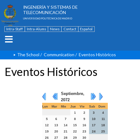
ESCUELA TÉCNICA SUPERIOR DE
INGENIERÍA Y SISTEMAS DE
TELECOMUNICACIÓN
UNIVERSIDAD POLITÉCNICA DE MADRID
Intra-Staff
Intra-Alums
News
Contact
Español
The School
/
Communication
/
Eventos Históricos
Eventos Históricos
Septiembre,
2072
Lun
Mar
Mie
Jue
Vie
Sab
Dom
1
2
3
4
5
6
7
8
9
10
11
12
13
14
15
16
17
18
19
20
21
22
23
24
25
26
27
28
29
30