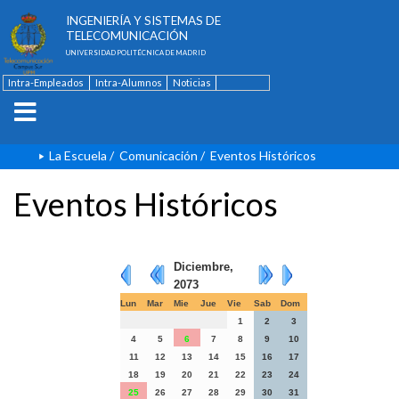
ESCUELA TÉCNICA SUPERIOR DE
INGENIERÍA Y SISTEMAS DE
TELECOMUNICACIÓN
UNIVERSIDAD POLITÉCNICA DE MADRID
Intra-Empleados
Intra-Alumnos
Noticias
Contacto
English
La Escuela
/
Comunicación
/
Eventos Históricos
Eventos Históricos
Diciembre,
2073
Lun
Mar
Mie
Jue
Vie
Sab
Dom
1
2
3
4
5
6
7
8
9
10
11
12
13
14
15
16
17
18
19
20
21
22
23
24
25
26
27
28
29
30
31