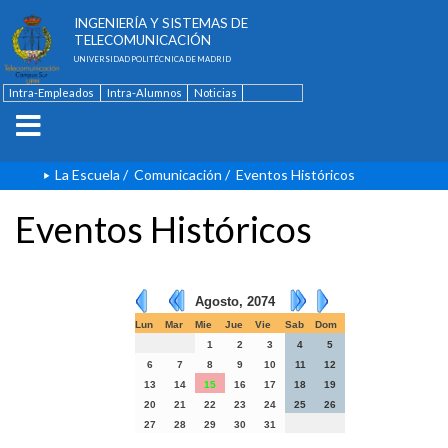
ESCUELA TÉCNICA SUPERIOR DE
INGENIERÍA Y SISTEMAS DE
TELECOMUNICACIÓN
UNIVERSIDAD POLITÉCNICA DE MADRID
Intra-Empleados
Intra-Alumnos
Noticias
Contacto
English
La Escuela
/
Comunicación
/
Eventos Históricos
Eventos Históricos
Agosto, 2074
Lun
Mar
Mie
Jue
Vie
Sab
Dom
1
2
3
4
5
6
7
8
9
10
11
12
13
14
15
16
17
18
19
20
21
22
23
24
25
26
27
28
29
30
31