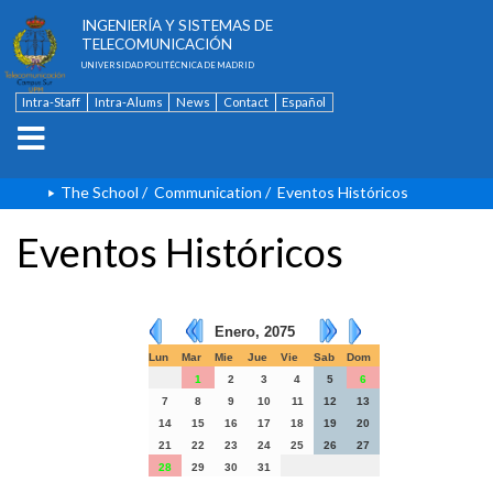
ESCUELA TÉCNICA SUPERIOR DE
INGENIERÍA Y SISTEMAS DE
TELECOMUNICACIÓN
UNIVERSIDAD POLITÉCNICA DE MADRID
Intra-Staff
Intra-Alums
News
Contact
Español
The School
/
Communication
/
Eventos Históricos
Eventos Históricos
Enero, 2075
Lun
Mar
Mie
Jue
Vie
Sab
Dom
1
2
3
4
5
6
7
8
9
10
11
12
13
14
15
16
17
18
19
20
21
22
23
24
25
26
27
28
29
30
31