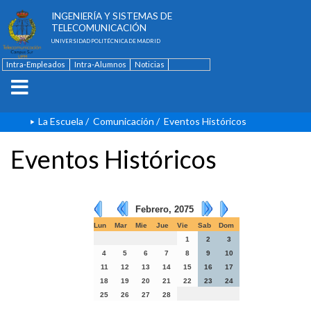
ESCUELA TÉCNICA SUPERIOR DE
INGENIERÍA Y SISTEMAS DE
TELECOMUNICACIÓN
UNIVERSIDAD POLITÉCNICA DE MADRID
Intra-Empleados
Intra-Alumnos
Noticias
Contacto
English
La Escuela
/
Comunicación
/
Eventos Históricos
Eventos Históricos
Febrero, 2075
Lun
Mar
Mie
Jue
Vie
Sab
Dom
1
2
3
4
5
6
7
8
9
10
11
12
13
14
15
16
17
18
19
20
21
22
23
24
25
26
27
28