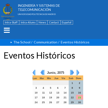
ESCUELA TÉCNICA SUPERIOR DE
INGENIERÍA Y SISTEMAS DE
TELECOMUNICACIÓN
UNIVERSIDAD POLITÉCNICA DE MADRID
Intra-Staff
Intra-Alums
News
Contact
Español
The School
/
Communication
/
Eventos Históricos
Eventos Históricos
Junio, 2075
Lun
Mar
Mie
Jue
Vie
Sab
Dom
1
2
3
4
5
6
7
8
9
10
11
12
13
14
15
16
17
18
19
20
21
22
23
24
25
26
27
28
29
30