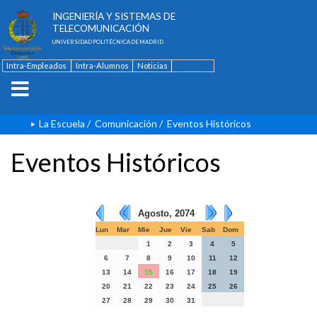
ESCUELA TÉCNICA SUPERIOR DE
INGENIERÍA Y SISTEMAS DE
TELECOMUNICACIÓN
UNIVERSIDAD POLITÉCNICA DE MADRID
Intra-Empleados
Intra-Alumnos
Noticias
Contacto
English
La Escuela
/
Comunicación
/
Eventos Históricos
Eventos Históricos
Agosto, 2074
Lun
Mar
Mie
Jue
Vie
Sab
Dom
1
2
3
4
5
6
7
8
9
10
11
12
13
14
15
16
17
18
19
20
21
22
23
24
25
26
27
28
29
30
31