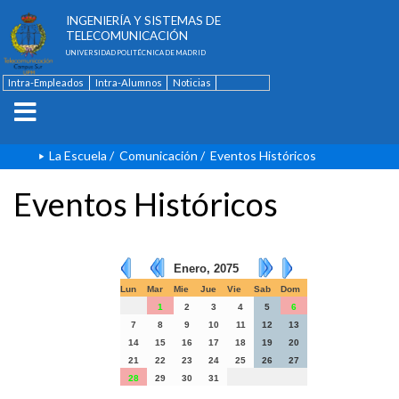
ESCUELA TÉCNICA SUPERIOR DE
INGENIERÍA Y SISTEMAS DE
TELECOMUNICACIÓN
UNIVERSIDAD POLITÉCNICA DE MADRID
Intra-Empleados
Intra-Alumnos
Noticias
Contacto
English
La Escuela
/
Comunicación
/
Eventos Históricos
Eventos Históricos
Enero, 2075
Lun
Mar
Mie
Jue
Vie
Sab
Dom
1
2
3
4
5
6
7
8
9
10
11
12
13
14
15
16
17
18
19
20
21
22
23
24
25
26
27
28
29
30
31