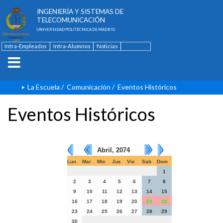
ESCUELA TÉCNICA SUPERIOR DE
INGENIERÍA Y SISTEMAS DE
TELECOMUNICACIÓN
UNIVERSIDAD POLITÉCNICA DE MADRID
Intra-Empleados
Intra-Alumnos
Noticias
Contacto
English
La Escuela
/
Comunicación
/
Eventos Históricos
Eventos Históricos
Abril, 2074
Lun
Mar
Mie
Jue
Vie
Sab
Dom
1
2
3
4
5
6
7
8
9
10
11
12
13
14
15
16
17
18
19
20
21
22
23
24
25
26
27
28
29
30