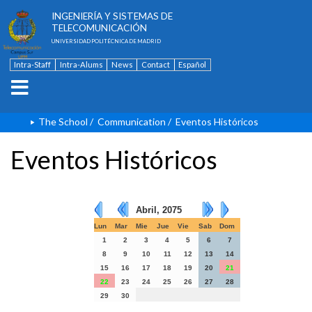
ESCUELA TÉCNICA SUPERIOR DE
INGENIERÍA Y SISTEMAS DE
TELECOMUNICACIÓN
UNIVERSIDAD POLITÉCNICA DE MADRID
Intra-Staff
Intra-Alums
News
Contact
Español
The School
/
Communication
/
Eventos Históricos
Eventos Históricos
Abril, 2075
Lun
Mar
Mie
Jue
Vie
Sab
Dom
1
2
3
4
5
6
7
8
9
10
11
12
13
14
15
16
17
18
19
20
21
22
23
24
25
26
27
28
29
30