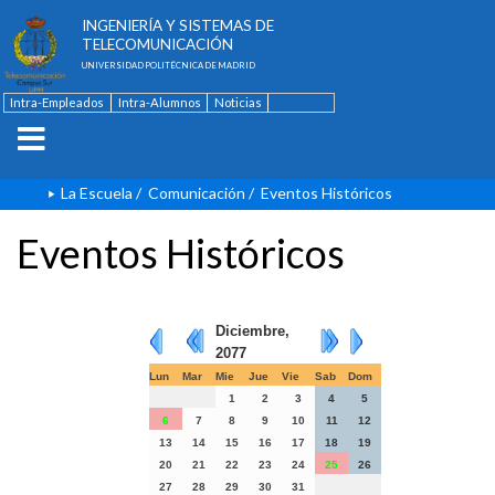
ESCUELA TÉCNICA SUPERIOR DE
INGENIERÍA Y SISTEMAS DE
TELECOMUNICACIÓN
UNIVERSIDAD POLITÉCNICA DE MADRID
Intra-Empleados
Intra-Alumnos
Noticias
Contacto
English
La Escuela
/
Comunicación
/
Eventos Históricos
Eventos Históricos
Diciembre,
2077
Lun
Mar
Mie
Jue
Vie
Sab
Dom
1
2
3
4
5
6
7
8
9
10
11
12
13
14
15
16
17
18
19
20
21
22
23
24
25
26
27
28
29
30
31