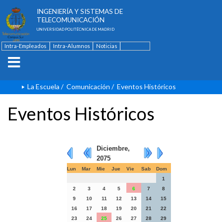
ESCUELA TÉCNICA SUPERIOR DE
INGENIERÍA Y SISTEMAS DE
TELECOMUNICACIÓN
UNIVERSIDAD POLITÉCNICA DE MADRID
Intra-Empleados
Intra-Alumnos
Noticias
Contacto
English
La Escuela
/
Comunicación
/
Eventos Históricos
Eventos Históricos
Diciembre,
2075
Lun
Mar
Mie
Jue
Vie
Sab
Dom
1
2
3
4
5
6
7
8
9
10
11
12
13
14
15
16
17
18
19
20
21
22
23
24
25
26
27
28
29