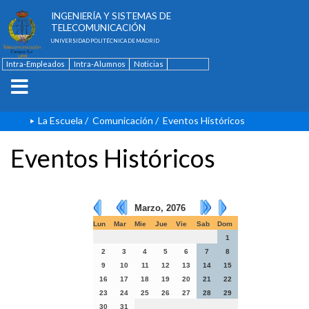
ESCUELA TÉCNICA SUPERIOR DE
INGENIERÍA Y SISTEMAS DE
TELECOMUNICACIÓN
UNIVERSIDAD POLITÉCNICA DE MADRID
Intra-Empleados
Intra-Alumnos
Noticias
Contacto
English
La Escuela
/
Comunicación
/
Eventos Históricos
Eventos Históricos
Marzo, 2076
Lun
Mar
Mie
Jue
Vie
Sab
Dom
1
2
3
4
5
6
7
8
9
10
11
12
13
14
15
16
17
18
19
20
21
22
23
24
25
26
27
28
29
30
31