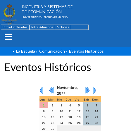
ESCUELA TÉCNICA SUPERIOR DE
INGENIERÍA Y SISTEMAS DE
TELECOMUNICACIÓN
UNIVERSIDAD POLITÉCNICA DE MADRID
Intra-Empleados
Intra-Alumnos
Noticias
Contacto
English
La Escuela
/
Comunicación
/
Eventos Históricos
Eventos Históricos
Noviembre,
2077
Lun
Mar
Mie
Jue
Vie
Sab
Dom
1
2
3
4
5
6
7
8
9
10
11
12
13
14
15
16
17
18
19
20
21
22
23
24
25
26
27
28
29
30