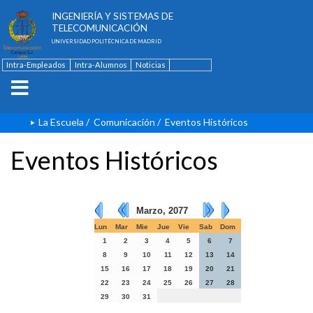
ESCUELA TÉCNICA SUPERIOR DE
INGENIERÍA Y SISTEMAS DE
TELECOMUNICACIÓN
UNIVERSIDAD POLITÉCNICA DE MADRID
Intra-Empleados
Intra-Alumnos
Noticias
Contacto
English
La Escuela
/
Comunicación
/
Eventos Históricos
Eventos Históricos
Marzo, 2077
Lun
Mar
Mie
Jue
Vie
Sab
Dom
1
2
3
4
5
6
7
8
9
10
11
12
13
14
15
16
17
18
19
20
21
22
23
24
25
26
27
28
29
30
31