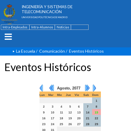
ESCUELA TÉCNICA SUPERIOR DE
INGENIERÍA Y SISTEMAS DE
TELECOMUNICACIÓN
UNIVERSIDAD POLITÉCNICA DE MADRID
Intra-Empleados
Intra-Alumnos
Noticias
Contacto
English
La Escuela
/
Comunicación
/
Eventos Históricos
Eventos Históricos
Agosto, 2077
Lun
Mar
Mie
Jue
Vie
Sab
Dom
1
2
3
4
5
6
7
8
9
10
11
12
13
14
15
16
17
18
19
20
21
22
23
24
25
26
27
28
29
30
31