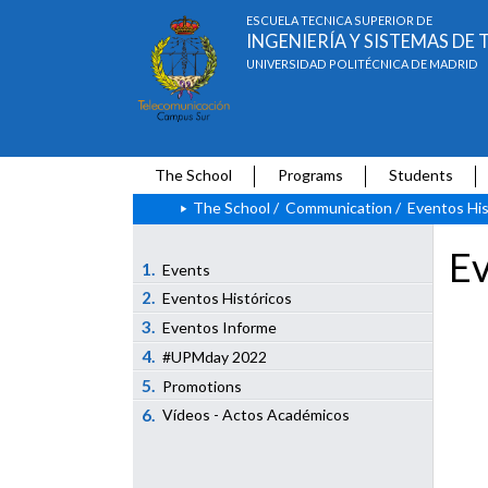
ESCUELA TÉCNICA SUPERIOR DE
INGENIERÍA Y SISTEMAS D
UNIVERSIDAD POLITÉCNICA DE MADRID
The School
Programs
Students
The School
/
Communication
/
Eventos His
Ev
1.
Events
2.
Eventos Históricos
3.
Eventos Informe
4.
#UPMday 2022
5.
Promotions
6.
Vídeos - Actos Académicos