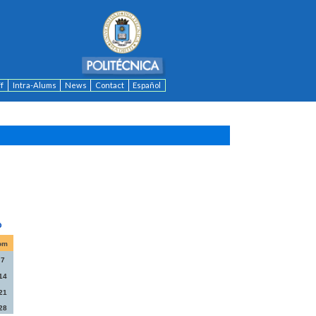
ff
Intra-Alums
News
Contact
Español
om
7
14
21
28