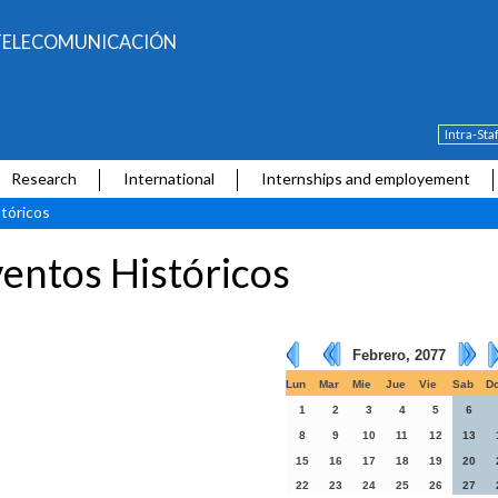
E TELECOMUNICACIÓN
Intra-Sta
Research
International
Internships and employement
tóricos
entos Históricos
Febrero, 2077
Lun
Mar
Mie
Jue
Vie
Sab
D
1
2
3
4
5
6
8
9
10
11
12
13
15
16
17
18
19
20
22
23
24
25
26
27