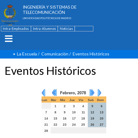
ESCUELA TÉCNICA SUPERIOR DE
INGENIERÍA Y SISTEMAS DE
TELECOMUNICACIÓN
UNIVERSIDAD POLITÉCNICA DE MADRID
Intra-Empleados
Intra-Alumnos
Noticias
Contacto
English
La Escuela
/
Comunicación
/
Eventos Históricos
Eventos Históricos
Febrero, 2078
Lun
Mar
Mie
Jue
Vie
Sab
Dom
1
2
3
4
5
6
7
8
9
10
11
12
13
14
15
16
17
18
19
20
21
22
23
24
25
26
27
28