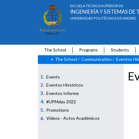
ESCUELA TÉCNICA SUPERIOR DE
INGENIERÍA Y SISTEMAS D
UNIVERSIDAD POLITÉCNICA DE MADRID
The School
Programs
Students
The School
/
Communication
/
Eventos His
Ev
1.
Events
2.
Eventos Históricos
3.
Eventos Informe
4.
#UPMday 2022
5.
Promotions
6.
Vídeos - Actos Académicos