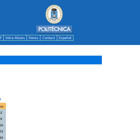
ff
Intra-Alums
News
Contact
Español
om
2
9
16
23
30