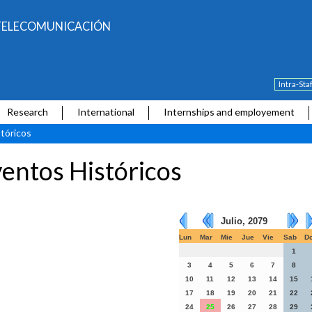
E TELECOMUNICACIÓN
Intra-Sta
Research
International
Internships and employement
tóricos
entos Históricos
Julio, 2079
Lun
Mar
Mie
Jue
Vie
Sab
D
1
3
4
5
6
7
8
10
11
12
13
14
15
17
18
19
20
21
22
24
25
26
27
28
29