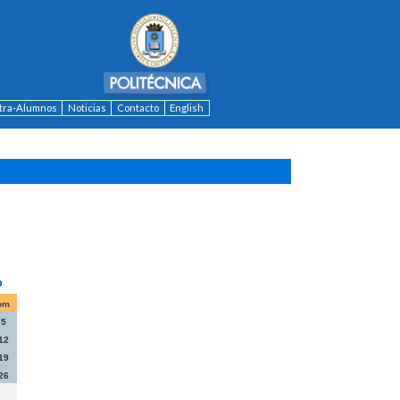
ntra-Alumnos
Noticias
Contacto
English
om
5
12
19
26