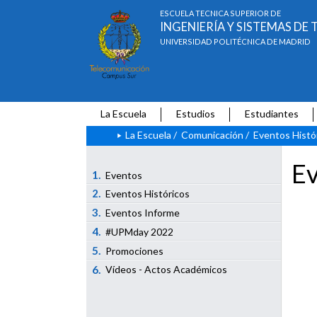
ESCUELA TÉCNICA SUPERIOR DE
INGENIERÍA Y SISTEMAS D
UNIVERSIDAD POLITÉCNICA DE MADRID
La Escuela
Estudios
Estudiantes
La Escuela
/
Comunicación
/
Eventos Histó
Ev
1.
Eventos
2.
Eventos Históricos
3.
Eventos Informe
4.
#UPMday 2022
5.
Promociones
6.
Vídeos - Actos Académicos