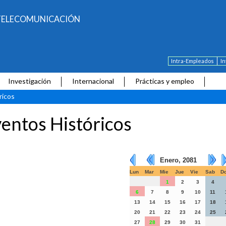
E TELECOMUNICACIÓN
Intra-Empleados
I
Investigación
Internacional
Prácticas y empleo
ricos
entos Históricos
Enero, 2081
Lun
Mar
Mie
Jue
Vie
Sab
D
1
2
3
4
6
7
8
9
10
11
13
14
15
16
17
18
20
21
22
23
24
25
27
28
29
30
31