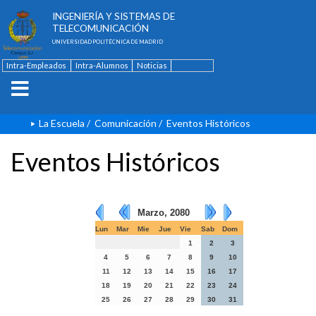
ESCUELA TÉCNICA SUPERIOR DE
INGENIERÍA Y SISTEMAS DE
TELECOMUNICACIÓN
UNIVERSIDAD POLITÉCNICA DE MADRID
Intra-Empleados
Intra-Alumnos
Noticias
Contacto
English
La Escuela
/
Comunicación
/
Eventos Históricos
Eventos Históricos
Marzo, 2080
Lun
Mar
Mie
Jue
Vie
Sab
Dom
1
2
3
4
5
6
7
8
9
10
11
12
13
14
15
16
17
18
19
20
21
22
23
24
25
26
27
28
29
30
31