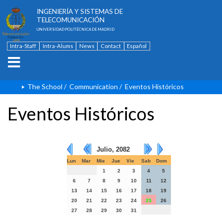
ESCUELA TÉCNICA SUPERIOR DE
INGENIERÍA Y SISTEMAS DE
TELECOMUNICACIÓN
UNIVERSIDAD POLITÉCNICA DE MADRID
Intra-Staff
Intra-Alums
News
Contact
Español
The School
/
Communication
/
Eventos Históricos
Eventos Históricos
Julio, 2082
Lun
Mar
Mie
Jue
Vie
Sab
Dom
1
2
3
4
5
6
7
8
9
10
11
12
13
14
15
16
17
18
19
20
21
22
23
24
25
26
27
28
29
30
31