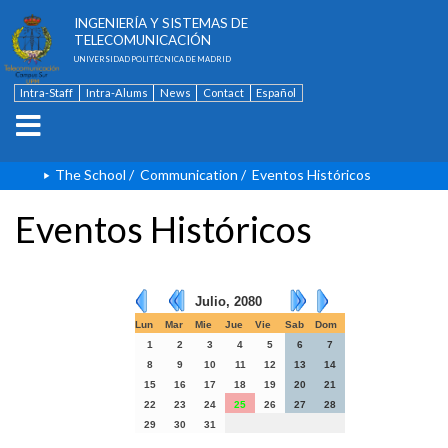
ESCUELA TÉCNICA SUPERIOR DE
INGENIERÍA Y SISTEMAS DE
TELECOMUNICACIÓN
UNIVERSIDAD POLITÉCNICA DE MADRID
Intra-Staff
Intra-Alums
News
Contact
Español
The School
/
Communication
/
Eventos Históricos
Eventos Históricos
Julio, 2080
Lun
Mar
Mie
Jue
Vie
Sab
Dom
1
2
3
4
5
6
7
8
9
10
11
12
13
14
15
16
17
18
19
20
21
22
23
24
25
26
27
28
29
30
31