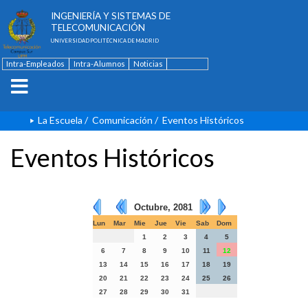
ESCUELA TÉCNICA SUPERIOR DE
INGENIERÍA Y SISTEMAS DE
TELECOMUNICACIÓN
UNIVERSIDAD POLITÉCNICA DE MADRID
Intra-Empleados
Intra-Alumnos
Noticias
Contacto
English
La Escuela
/
Comunicación
/
Eventos Históricos
Eventos Históricos
Octubre, 2081
Lun
Mar
Mie
Jue
Vie
Sab
Dom
1
2
3
4
5
6
7
8
9
10
11
12
13
14
15
16
17
18
19
20
21
22
23
24
25
26
27
28
29
30
31