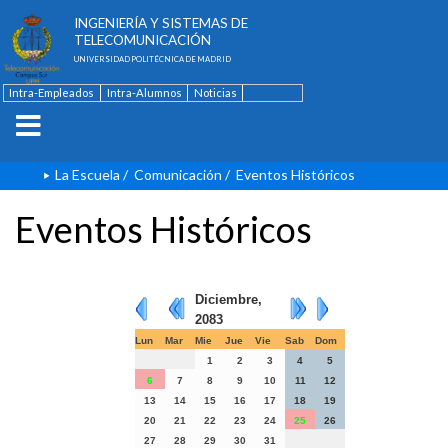
ESCUELA TÉCNICA SUPERIOR DE
INGENIERÍA Y SISTEMAS DE
TELECOMUNICACIÓN
UNIVERSIDAD POLITÉCNICA DE MADRID
Intra-Empleados
Intra-Alumnos
Noticias
Contacto
English
La Escuela
/
Comunicación
/
Eventos Históricos
Eventos Históricos
Diciembre,
2083
Lun
Mar
Mie
Jue
Vie
Sab
Dom
1
2
3
4
5
6
7
8
9
10
11
12
13
14
15
16
17
18
19
20
21
22
23
24
25
26
27
28
29
30
31