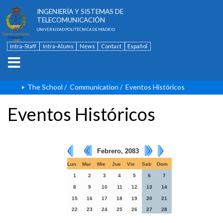
ESCUELA TÉCNICA SUPERIOR DE
INGENIERÍA Y SISTEMAS DE
TELECOMUNICACIÓN
UNIVERSIDAD POLITÉCNICA DE MADRID
Intra-Staff
Intra-Alums
News
Contact
Español
The School
/
Communication
/
Eventos Históricos
Eventos Históricos
Febrero, 2083
Lun
Mar
Mie
Jue
Vie
Sab
Dom
1
2
3
4
5
6
7
8
9
10
11
12
13
14
15
16
17
18
19
20
21
22
23
24
25
26
27
28