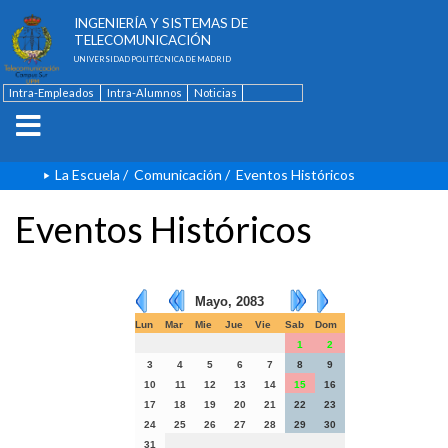
ESCUELA TÉCNICA SUPERIOR DE
INGENIERÍA Y SISTEMAS DE
TELECOMUNICACIÓN
UNIVERSIDAD POLITÉCNICA DE MADRID
Intra-Empleados
Intra-Alumnos
Noticias
Contacto
English
La Escuela
/
Comunicación
/
Eventos Históricos
Eventos Históricos
Mayo, 2083
Lun
Mar
Mie
Jue
Vie
Sab
Dom
1
2
3
4
5
6
7
8
9
10
11
12
13
14
15
16
17
18
19
20
21
22
23
24
25
26
27
28
29
30
31