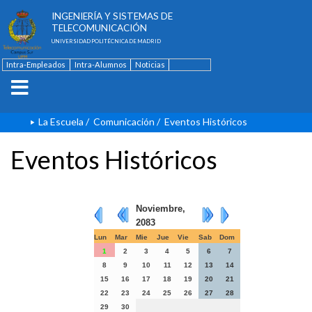
ESCUELA TÉCNICA SUPERIOR DE
INGENIERÍA Y SISTEMAS DE
TELECOMUNICACIÓN
UNIVERSIDAD POLITÉCNICA DE MADRID
Intra-Empleados
Intra-Alumnos
Noticias
Contacto
English
La Escuela
/
Comunicación
/
Eventos Históricos
Eventos Históricos
Noviembre,
2083
Lun
Mar
Mie
Jue
Vie
Sab
Dom
1
2
3
4
5
6
7
8
9
10
11
12
13
14
15
16
17
18
19
20
21
22
23
24
25
26
27
28
29
30