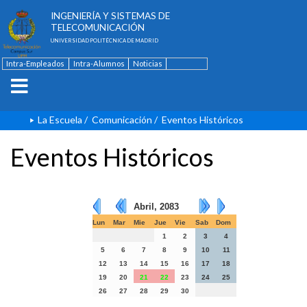
ESCUELA TÉCNICA SUPERIOR DE
INGENIERÍA Y SISTEMAS DE
TELECOMUNICACIÓN
UNIVERSIDAD POLITÉCNICA DE MADRID
Intra-Empleados
Intra-Alumnos
Noticias
Contacto
English
La Escuela
/
Comunicación
/
Eventos Históricos
Eventos Históricos
Abril, 2083
Lun
Mar
Mie
Jue
Vie
Sab
Dom
1
2
3
4
5
6
7
8
9
10
11
12
13
14
15
16
17
18
19
20
21
22
23
24
25
26
27
28
29
30