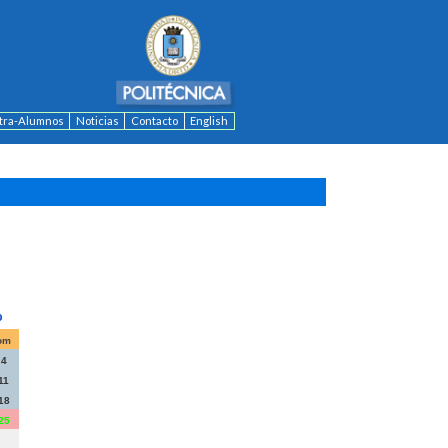
ntra-Alumnos
Noticias
Contacto
English
om
4
11
18
25