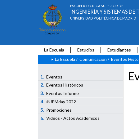
ESCUELA TÉCNICA SUPERIOR DE
INGENIERÍA Y SISTEMAS D
UNIVERSIDAD POLITÉCNICA DE MADRID
La Escuela
Estudios
Estudiantes
La Escuela
/
Comunicación
/
Eventos Histó
Ev
1.
Eventos
2.
Eventos Históricos
3.
Eventos Informe
4.
#UPMday 2022
5.
Promociones
6.
Vídeos - Actos Académicos