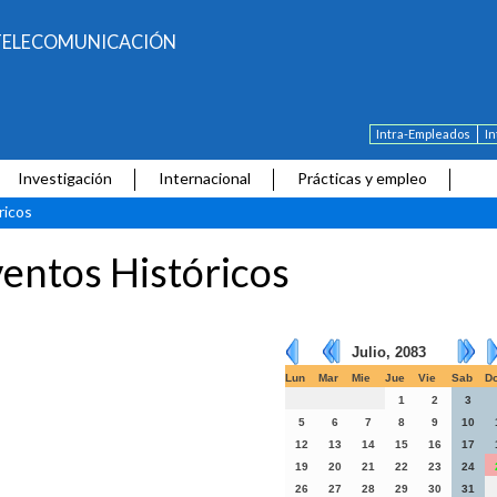
E TELECOMUNICACIÓN
Intra-Empleados
I
Investigación
Internacional
Prácticas y empleo
ricos
entos Históricos
Julio, 2083
Lun
Mar
Mie
Jue
Vie
Sab
D
1
2
3
5
6
7
8
9
10
12
13
14
15
16
17
19
20
21
22
23
24
26
27
28
29
30
31