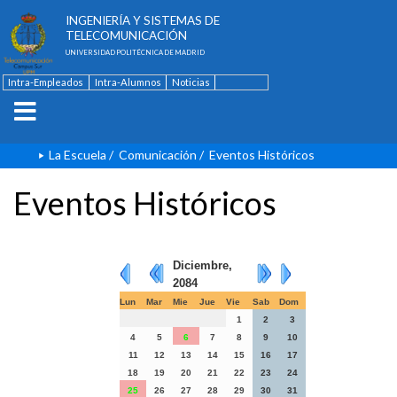
ESCUELA TÉCNICA SUPERIOR DE
INGENIERÍA Y SISTEMAS DE
TELECOMUNICACIÓN
UNIVERSIDAD POLITÉCNICA DE MADRID
Intra-Empleados
Intra-Alumnos
Noticias
Contacto
English
La Escuela
/
Comunicación
/
Eventos Históricos
Eventos Históricos
Diciembre,
2084
Lun
Mar
Mie
Jue
Vie
Sab
Dom
1
2
3
4
5
6
7
8
9
10
11
12
13
14
15
16
17
18
19
20
21
22
23
24
25
26
27
28
29
30
31