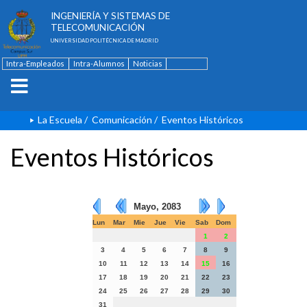
ESCUELA TÉCNICA SUPERIOR DE
INGENIERÍA Y SISTEMAS DE
TELECOMUNICACIÓN
UNIVERSIDAD POLITÉCNICA DE MADRID
Intra-Empleados
Intra-Alumnos
Noticias
Contacto
English
La Escuela
/
Comunicación
/
Eventos Históricos
Eventos Históricos
Mayo, 2083
Lun
Mar
Mie
Jue
Vie
Sab
Dom
1
2
3
4
5
6
7
8
9
10
11
12
13
14
15
16
17
18
19
20
21
22
23
24
25
26
27
28
29
30
31