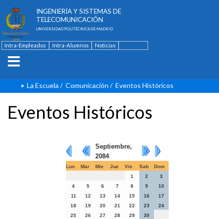
ESCUELA TÉCNICA SUPERIOR DE
INGENIERÍA Y SISTEMAS DE
TELECOMUNICACIÓN
UNIVERSIDAD POLITÉCNICA DE MADRID
Intra-Empleados
Intra-Alumnos
Noticias
Contacto
English
La Escuela
/
Comunicación
/
Eventos Históricos
Eventos Históricos
Septiembre,
2084
Lun
Mar
Mie
Jue
Vie
Sab
Dom
1
2
3
4
5
6
7
8
9
10
11
12
13
14
15
16
17
18
19
20
21
22
23
24
25
26
27
28
29
30